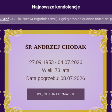
Najnowsze kondolencje
ysztof Mazur
» Jolanta Rękoś (4 tygodnie temu): Wyrazy wspolczucia :( trz
ŚP. ANDRZEJ CHODAK
27.09.1953 - 04.07.2026
Wiek: 73 lata
Data pogrzebu: 08.07.2026
WIĘCEJ INFORMACJI