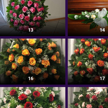
13
14
16
17