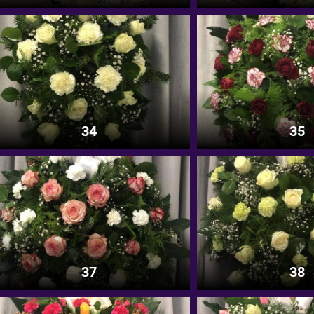
34
35
37
38