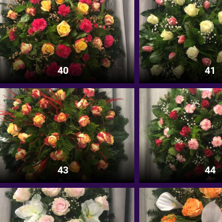
40
41
43
44