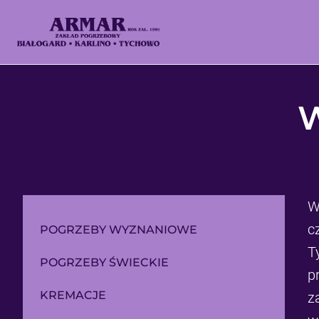
W
W
c
POGRZEBY WYZNANIOWE
T
POGRZEBY ŚWIECKIE
p
KREMACJE
z