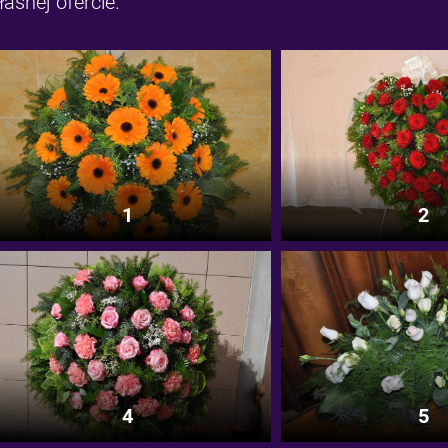
łasnej ofercie.
1
2
4
5