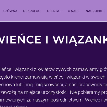
GŁÓWNA
NEKROLOGI
OFERTA
O NAS
NAGROBKI
IEŃCE I WIĄZAN
ieńce i wiązanki z kwiatów żywych zamawiamy główn
zęsto klienci zamawiają wieńce i wiązanki w swoich 
ychowa lub innej miejscowości, a nasi pracownicy o
rzewożą na miejsce uroczystości. Nie pobieramy pr
amówionych za naszym pośrednictwem. Wieńce i w