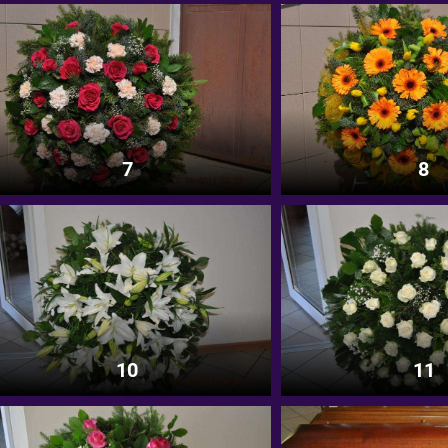
7
8
10
11