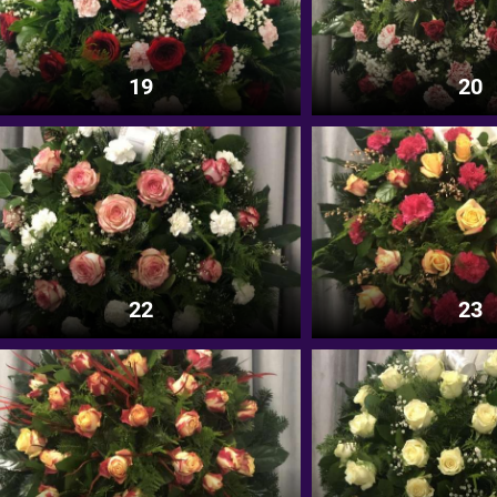
19
20
22
23