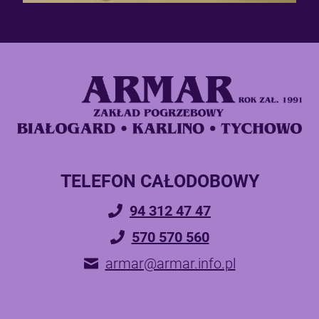
TELEFON CAŁODOBOWY
94 312 47 47
570 570 560
armar@armar.info.pl