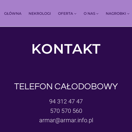
GŁÓWNA
NEKROLOGI
OFERTA
O NAS
NAGROBKI
KONTAKT
TELEFON CAŁODOBOWY
94 312 47 47
570 570 560
armar@armar.info.pl