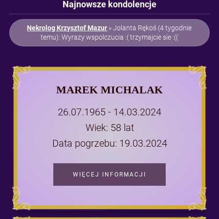
Najnowsze kondolencje
Nekrolog Krzysztof Mazur
» Jolanta Rękoś (4 tygodnie
temu): Wyrazy wspolczucia :( trzymajcie sie :((
MAREK MICHALAK
26.07.1965 - 14.03.2024
Wiek: 58 lat
Data pogrzebu: 19.03.2024
WIĘCEJ INFORMACJI