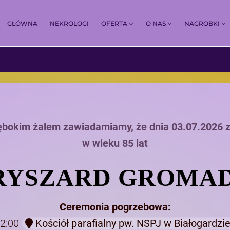
GŁÓWNA
NEKROLOGI
OFERTA
O NAS
NAGROBKI
ębokim żalem zawiadamiamy, że dnia 03.07.2026 
w wieku 85 lat
 RYSZARD GROMA
Ceremonia pogrzebowa:
12:00
Kościół parafialny pw. NSPJ w Białogardzie