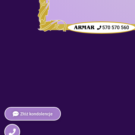
570 570 560
Złóż kondolencje