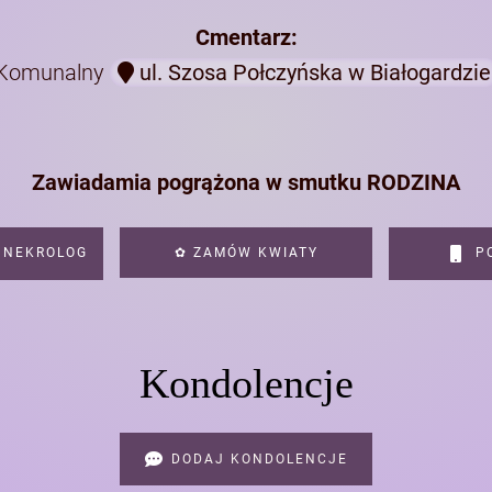
Cmentarz:
Komunalny
ul. Szosa Połczyńska w Białogardzie
Zawiadamia pogrążona w smutku RODZINA
 NEKROLOG
✿ ZAMÓW KWIATY
PO
Kondolencje
DODAJ KONDOLENCJE