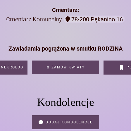
Cmentarz:
Cmentarz Komunalny
78-200 Pękanino 16
Zawiadamia pogrążona w smutku RODZINA
 NEKROLOG
✿ ZAMÓW KWIATY
PO
Kondolencje
DODAJ KONDOLENCJE