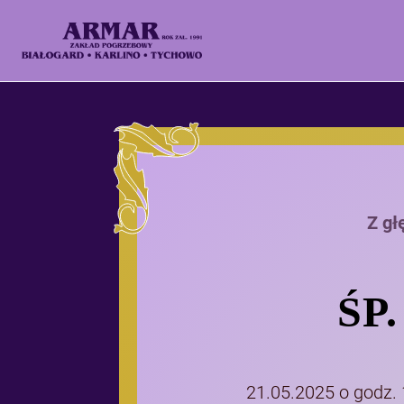
Z gł
ŚP
21.05.2025 o godz.