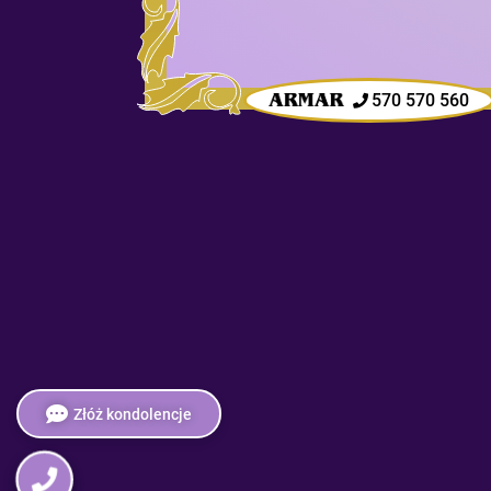
570 570 560
Złóż kondolencje