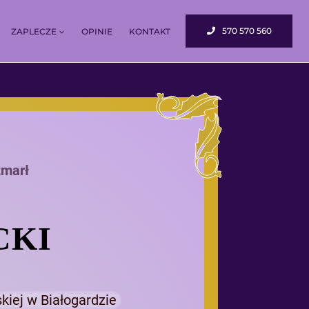
570 570 560
ZAPLECZE
OPINIE
KONTAKT
zmarł
CKI
kiej w Białogardzie