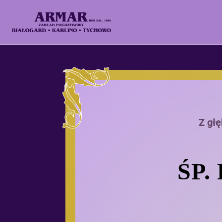
Z gł
ŚP