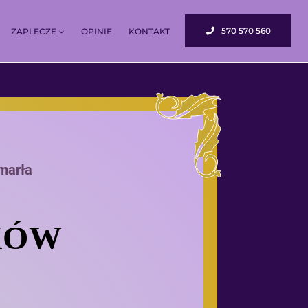
570 570 560
ZAPLECZE
OPINIE
KONTAKT
marła
KÓW