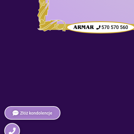
570 570 560
Złóż kondolencje