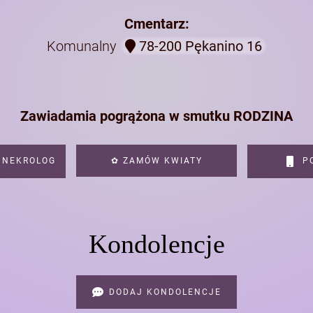
Cmentarz:
Komunalny
78-200 Pękanino 16
Zawiadamia pogrążona w smutku RODZINA
 NEKROLOG
✿ ZAMÓW KWIATY
PO
Kondolencje
DODAJ KONDOLENCJE