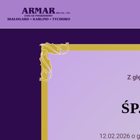
Z gł
ŚP
12.02.2026 o