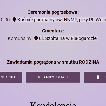
Ceremonia pogrzebowa:
10:00
Kościół parafialny pw. NNMP, przy Pl. Wol
Cmentarz:
Komunalny
ul. Szpitalna w Białogardzie
Zawiadamia pogrążona w smutku RODZINA
 NEKROLOG
✿ ZAMÓW KWIATY
PO
Kondolencje