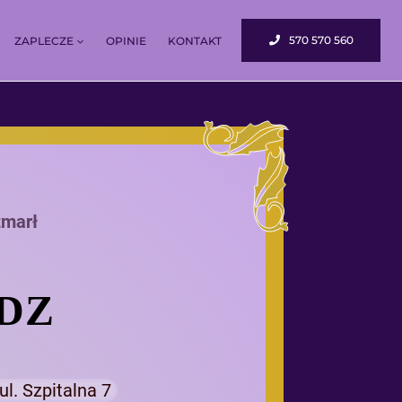
570 570 560
ZAPLECZE
OPINIE
KONTAKT
zmarł
ĄDZ
ul. Szpitalna 7