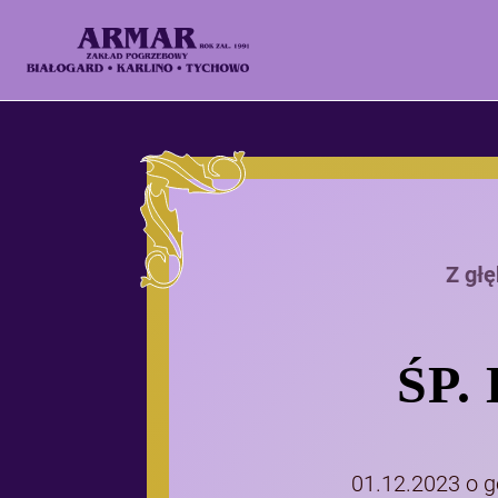
Z gł
ŚP.
01.12.2023 o go