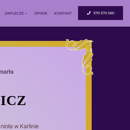
570 570 560
ZAPLECZE
OPINIE
KONTAKT
marła
WICZ
nioła w Karlinie