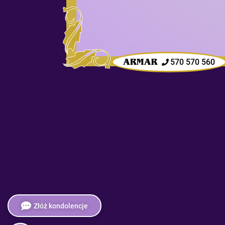
570 570 560
Złóż kondolencje