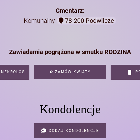
Cmentarz:
Komunalny
78-200 Podwilcze
Zawiadamia pogrążona w smutku RODZINA
 NEKROLOG
✿ ZAMÓW KWIATY
PO
Kondolencje
DODAJ KONDOLENCJE