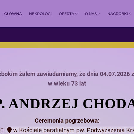
GŁÓWNA
NEKROLOGI
OFERTA
O NAS
NAGROBKI
ębokim żalem zawiadamiamy, że dnia 04.07.2026 
w wieku 73 lat
P. ANDRZEJ CHOD
Ceremonia pogrzebowa:
00
w Kościele parafialnym pw. Podwyższenia Kr