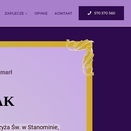
570 570 560
ZAPLECZE
OPINIE
KONTAKT
zmarł
AK
zyża Św. w Stanominie,