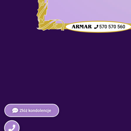
570 570 560
Złóż kondolencje